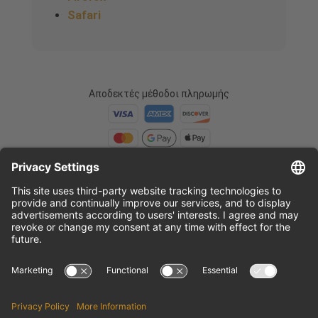
Safari
Αποδεκτές μέθοδοι πληρωμής
Αποκτήστε τα εισιτήριά σας εύκολα:
Αποφύγετε την αναμονή
Η αξιόπιστη πλατφόρμα για την κράτηση παγκόσμιας κλάσης
περιηγήσεων και αξιοθέατων.
Ανακαλύψτε περισσότερες
περιηγήσεις και αξιοθέατα στο Travify.com
. Εξερευνήστε τις
περιηγήσεις στη Μεντεγίν, Κολομβία στο MedellinTickets.com
.
Κλείστε
εισιτήρια για τα αξιοθέατα του Παρισιού στο Paris-