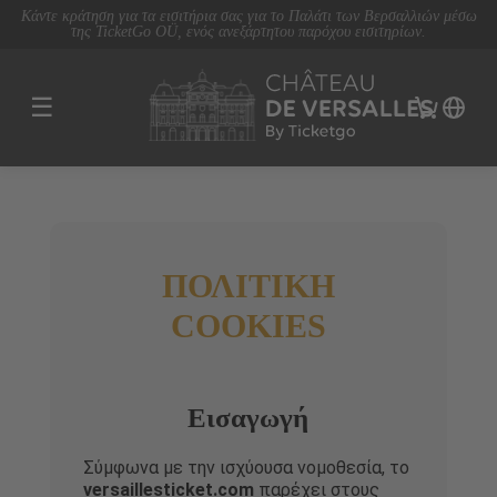
Κάντε κράτηση για τα εισιτήρια σας για το Παλάτι των Βερσαλλιών μέσω
της TicketGo OÜ, ενός ανεξάρτητου παρόχου εισιτηρίων.
☰
ΠΟΛΙΤΙΚΗ
COOKIES
Εισαγωγή
Σύμφωνα με την ισχύουσα νομοθεσία, το
versaillesticket.com
παρέχει στους