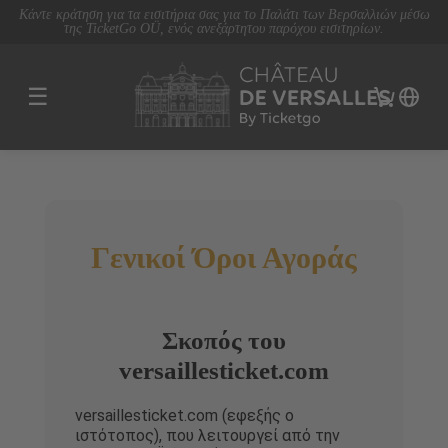
Κάντε κράτηση για τα εισιτήρια σας για το Παλάτι των Βερσαλλιών μέσω
της TicketGo OÜ, ενός ανεξάρτητου παρόχου εισιτηρίων.
☰
Γενικοί Όροι Αγοράς
Σκοπός του
versaillesticket.com
versaillesticket.com (εφεξής ο
ιστότοπος), που λειτουργεί από την