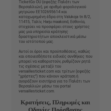
TicketGo OÜ (εφεξής Παλάτι των
Βερσαλλιών), με αριθμό φορολογικού
μητρώου EE102695614 και
καταχωρημένη έδρα στη Valukoja tn 8/2,
11415, Ταλίν, Harju maakond, Εσθονία,
στοχεύει να προσφέρει στους χρήστες
μας μια υπηρεσία κράτησης
δραστηριοτήτων αποκλειστικά μέσω
του ιστότοπού μας.
Αυτοί οι όροι και προϋποθέσεις, καθώς
και οποιεσδήποτε ειδικές συνθήκες που
μπορεί να καθοριστούν, ρυθμίζουν ρητά
τις σχέσεις μεταξύ του
versaillesticket.com και τρίτων (εφεξής
"χρήστες") που κάνουν κράτηση ή
αγοράζουν εισιτήρια για το Παλάτι των
Βερσαλλιών μέσω του portal
versaillesticket.com.
Κρατήσεις, Πληρωμές και
Οδηγίες Πρόσβασης