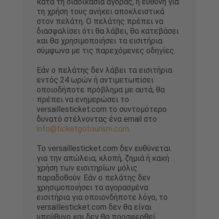
κατά τη διαδικασία αγοράς, η ευθύνη για
τη χρήση τους ανήκει αποκλειστικά
στον πελάτη. Ο πελάτης πρέπει να
διασφαλίσει ότι θα λάβει, θα κατεβάσει
και θα χρησιμοποιήσει τα εισιτήρια
σύμφωνα με τις παρεχόμενες οδηγίες.
Εάν ο πελάτης δεν λάβει τα εισιτήρια
εντός 24 ωρών ή αντιμετωπίσει
οποιοδήποτε πρόβλημα με αυτά, θα
πρέπει να ενημερώσει το
versaillesticket.com το συντομότερο
δυνατό στέλνοντας ένα email στο
info@ticketgotourism.com
.
Το versaillesticket.com δεν ευθύνεται
για την απώλεια, κλοπή, ζημιά ή κακή
χρήση των εισιτηρίων μόλις
παραδοθούν. Εάν ο πελάτης δεν
χρησιμοποιήσει τα αγορασμένα
εισιτήρια για οποιονδήποτε λόγο, το
versaillesticket.com δεν θα είναι
υπεύθυνο και δεν θα προσφερθεί